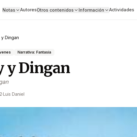
Autores
Actividades
Notas
Otros contenidos
Información
 y Dingan
óvenes
Narrativa: Fantasía
 y Dingan
gan
2
·
Luis Daniel