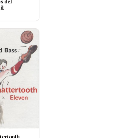
s del
il
tertooth