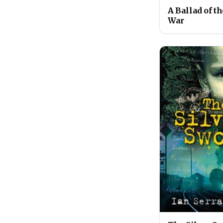
A Ballad of th
War