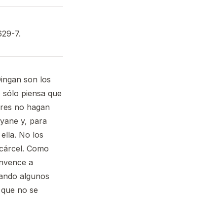
629-7.
Dingan son los
 sólo piensa que
dres no hagan
lyane y, para
ella. No los
 cárcel. Como
nvence a
ando algunos
 que no se