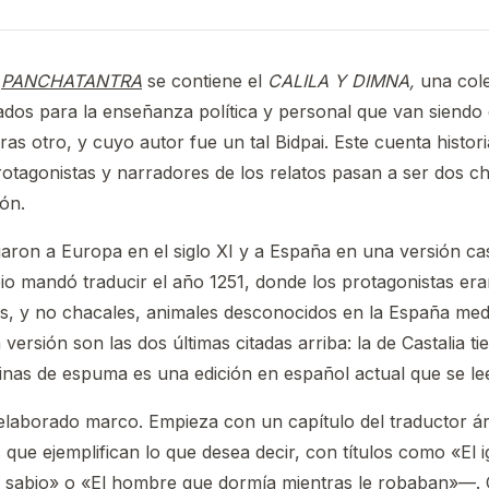
l
PANCHATANTRA
se contiene el
CALILA Y DIMNA,
una cole
dos para la enseñanza política y personal que van siendo
as otro, y cuyo autor fue un tal Bidpai. Este cuenta histori
rotagonistas y narradores de los relatos pasan a ser dos c
eón.
egaron a Europa en el siglo XI y a España en una versión ca
io mandó traducir el año 1251, donde los protagonistas er
es, y no chacales, animales desconocidos en la España med
 versión son las dos últimas citadas arriba: la de Castalia t
Páginas de espuma es una edición en español actual que se l
n elaborado marco. Empieza con un capítulo del traductor 
 que ejemplifican lo que desea decir, con títulos como «El 
r sabio» o «El hombre que dormía mientras le robaban»—. 