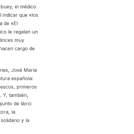
zebuey, el médico
l indicar que «los
a de «El
co le regalan un
 linces muy
e hacen cargo de
ones, José María
atura española:
rescos, primeros
. Y, también,
junto de libro:
tora, la
solidario y la