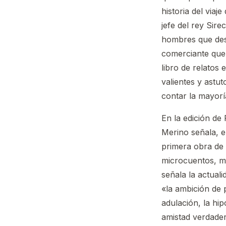
historia del viaj
jefe del rey Sire
hombres que desp
comerciante que 
libro de relatos
valientes y astu
contar la mayoría 
En la edición de
Merino señala, en
primera obra de 
microcuentos, mo
señala la actual
«la ambición de po
adulación, la hip
amistad verdader