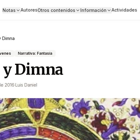
Autores
Actividades
Notas
Otros contenidos
Información
 y Dimna
óvenes
Narrativa: Fantasía
a y Dimna
de 2016
·
Luis Daniel