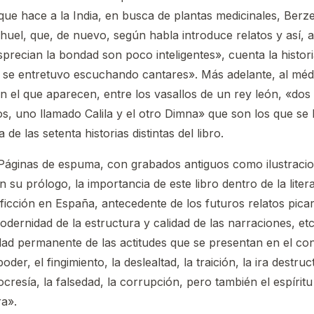
e que hace a la India, en busca de plantas medicinales, Ber
chuel, que, de nuevo, según habla introduce relatos y así, a
recian la bondad son poco inteligentes», cuenta la histori
se entretuvo escuchando cantares». Más adelante, al médi
 en el que aparecen, entre los vasallos de un rey león, «dos
tos, uno llamado Calila y el otro Dimna» que son los que s
de las setenta historias distintas del libro.
 Páginas de espuma, con grabados antiguos como ilustraci
 su prólogo, la importancia de este libro dentro de la liter
ficción en España, antecedente de los futuros relatos pica
dernidad de la estructura y calidad de las narraciones, etc
idad permanente de las actitudes que se presentan en el con
der, el fingimiento, la deslealtad, la traición, la ira destruc
ocresía, la falsedad, la corrupción, pero también el espíritu 
a».