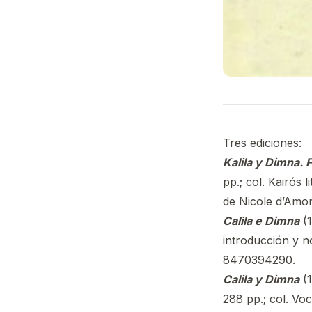
Tres ediciones:
Kalila y Dimna. 
pp.; col. Kairós l
de Nicole d’Amon
Calila e Dimna
(1
introducción y 
8470394290.
Calila y Dimna
(1
288 pp.; col. Vo