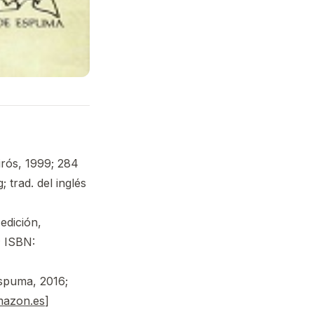
rós, 1999; 284
; trad. del inglés
 edición,
; ISBN:
espuma, 2016;
amazon.es
]