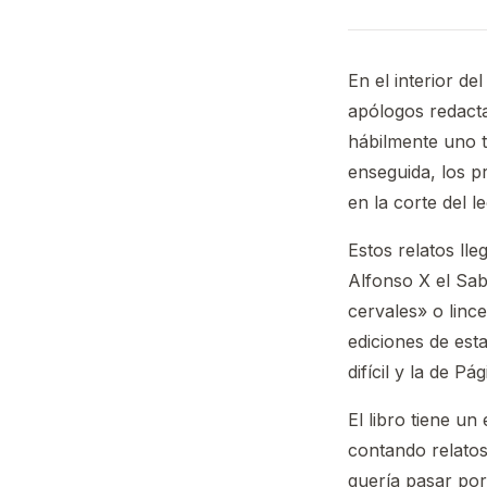
En el interior de
apólogos redacta
hábilmente uno tr
enseguida, los p
en la corte del l
Estos relatos ll
Alfonso X el Sab
cervales» o linc
ediciones de esta
difícil y la de 
El libro tiene u
contando relatos
quería pasar po