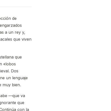
cción de
 engarzados
as a un rey y,
hacales que viven
stellana que
an «lobos
ieval. Dos
iene un lenguaje
ee muy bien.
árabe —que va
ignorante que
Continúa con la