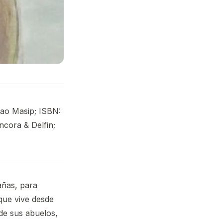
lao Masip; ISBN:
ncora & Delfin;
añas, para
que vive desde
de sus abuelos,