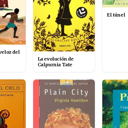
El túnel
veloz del
La evolución de
Calpurnia Tate