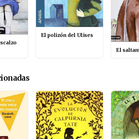
El polizón del Ulises
escalzo
El salta
cionadas